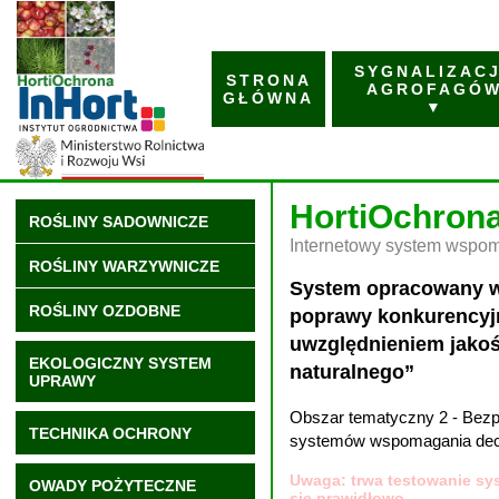
SYGNALIZAC
STRONA
AGROFAGÓ
GŁÓWNA
▼
HortiOchron
ROŚLINY SADOWNICZE
Internetowy system wspoma
ROŚLINY WARZYWNICZE
System opracowany w 
ROŚLINY OZDOBNE
poprawy konkurencyjn
uwzględnieniem jakoś
EKOLOGICZNY SYSTEM
naturalnego”
UPRAWY
Obszar tematyczny 2 - Bezp
TECHNIKA OCHRONY
systemów wspomagania decyz
Uwaga: trwa testowanie sys
OWADY POŻYTECZNE
się prawidłowo.